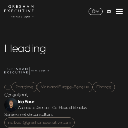
Heading
Part time
Mainland Europe
-
Benelux
Finance
Consultant
Irio Baur
Associate Director - Co-Head of Benelux
Spreek met de consultant
irio.baur@greshamexecutive.com