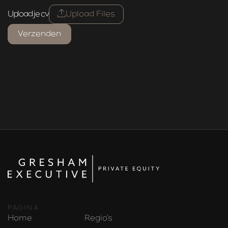
Upload je cv
Upload Files
PAGINA
Home
Regio's