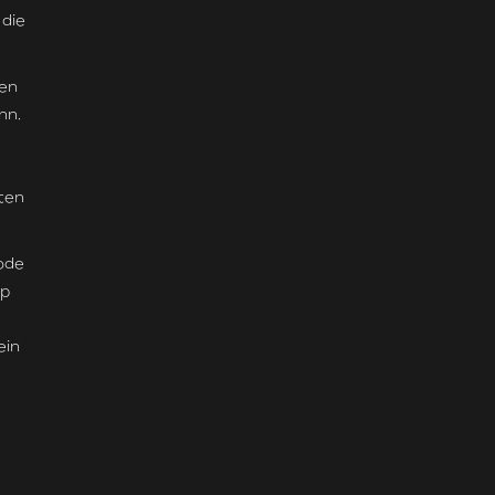
 die
en
nn.
ten
ode
up
ein