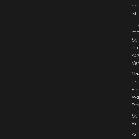
geh
Ste
Ha
mit
Sei
Tec
ACC
Ver
Nac
und
Fin
Wac
Pri
Sei
Rec
Auß