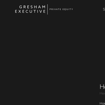
S
H
Hea
Ham