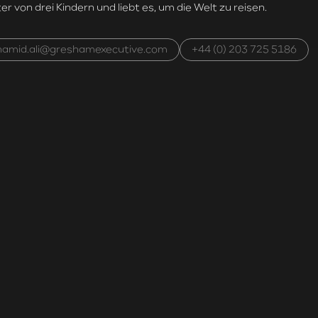
er von drei Kindern und liebt es, um die Welt zu reisen.
hamid.ali@greshamexecutive.com
+44 (0) 203 725 5186