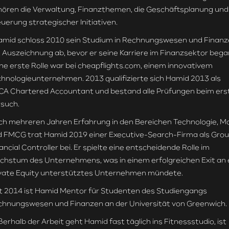
ören die Verwaltung, Finanzthemen, die Geschäftsplanung und
uerung strategischer Initiativen.
mid schloss 2010 sein Studium in Rechnungswesen und Finanz
 Auszeichnung ab, bevor er seine Karriere im Finanzsektor bega
ne erste Rolle war bei cheapflights.com, einem innovativem
hnologieunternehmen. 2013 qualifizierte sich Hamid 2013 als
A Chartered Accountant und bestand alle Prüfungen beim ers
such.
h mehreren Jahren Erfahrung in den Bereichen Technologie, M
 FMCG trat Hamid 2019 einer Executive-Search-Firma als Gro
ancial Controller bei. Er spielte eine entscheidende Rolle im
hstum des Unternehmens, was in einem erfolgreichen Exit an 
vate Equity unterstütztes Unternehmen mündete.
t 2014 ist Hamid Mentor für Studenten des Studiengangs
hnungswesen und Finanzen an der Universität von Greenwich.
erhalb der Arbeit geht Hamid fast täglich ins Fitnessstudio, ist